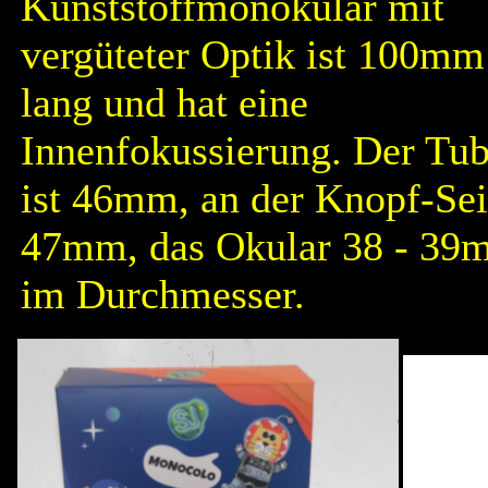
Kunststoffmonokular mit
vergüteter Optik ist 100mm
lang und hat eine
Innenfokussierung. Der Tu
ist 46mm, an der Knopf-Sei
47mm, das Okular 38 - 39
im Durchmesser.